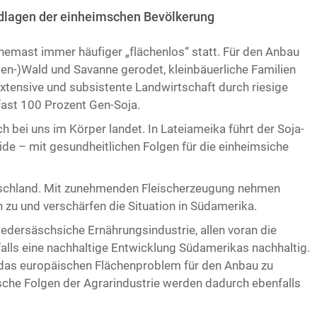
ndlagen der einheimschen Bevölkerung
nemast immer häufiger „flächenlos“ statt. Für den Anbau
en-)Wald und Savanne gerodet, kleinbäuerliche Familien
xtensive und subsistente Landwirtschaft durch riesige
fast 100 Prozent Gen-Soja.
h bei uns im Körper landet. In Lateiameika führt der Soja-
ide – mit gesundheitlichen Folgen für die einheimsiche
eutschland. Mit zunehmenden Fleischerzeugung nehmen
 zu und verschärfen die Situation in Südamerika.
iedersäschsiche Ernährungsindustrie, allen voran die
alls eine nachhaltige Entwicklung Südamerikas nachhaltig.
, das europäischen Flächenproblem für den Anbau zu
che Folgen der Agrarindustrie werden dadurch ebenfalls