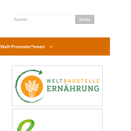
Suchen
Suche
...
-Welt-Promotor*innen