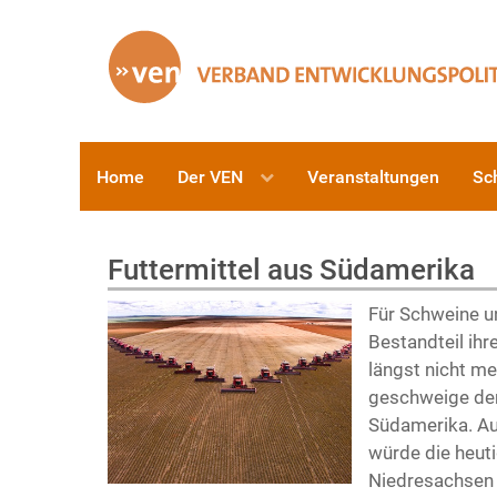
Home
Der VEN
Veranstaltungen
Sc
Futtermittel aus Südamerika
Für Schweine un
Bestandteil ihr
längst nicht m
geschweige den
Südamerika. Au
würde die heut
Niedresachsen 