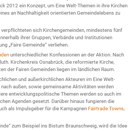
k 2012 ein Konzept, um Eine Welt-Themen in ihre Kirchen
nes an Nachhaltigkeit orientierten Gemeindelebens zu
 verpflichteten sich Kirchengemeinden, mindestens fünf
innerhalb ihrer Gruppen, Verbände und Institutionen
ng „Faire Gemeinde“ verliehen.
nden
unterschiedlicher Konfessionen an der Aktion. Nach
uth. Kirchenkreis Osnabrück, die reformierte Kirche,
ten der Fairen Gemeinden liegen im ländlichen Raum.
chlichen und außerkirchlichen Akteuren im Eine Welt-
d nach außen, sowie gemeinsame Aktivitäten werden
ndere entwicklungspolitische Themen werden so auch im
ichen Agenden gesetzt. Darüber hinaus fungieren die
auch als Impulsgeber für die Kampagnen
Fairtrade Towns
,
nde“ zum Beispiel ins Bistum Braunschweig, wird die Idee