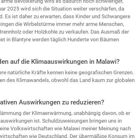
e arme Bevölkerung wird es dadurch noch schwieriger,
r 2025 wird sich die Situation weiter verschärfen, da
rd. Es ist daher zu erwarten, dass Kinder und Schwangere
zwingen die Wirbelstürme immer mehr arme Menschen,
ls Brennholz oder Holzkohle zu verkaufen. Das Ausmaß der
iet in Blantyre werden täglich Hunderte von Bäumen
den auf die Klimaauswirkungen in Malawi?
e natürliche Kräfte kennen keine geografischen Grenzen.
gen des Klimawandels, obwohl das Land kaum zur globalen
gativen Auswirkungen zu reduzieren?
ndämmung der Klimaerwärmung, unabhängig davon, ob er
auswirkungen ist. Schuldzuweisungen bringen uns in
kleine Volkswirtschaften wie Malawi meiner Meinung nach
swirtschaften wie Deutschland. Der übermäßige Konsum im