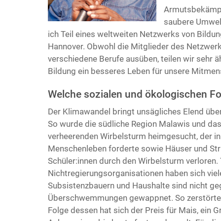
Armutsbekämpfu
saubere Umwelt
ich Teil eines weltweiten Netzwerks von Bildun
Hannover. Obwohl die Mitglieder des Netzwerk
verschiedene Berufe ausüben, teilen wir sehr 
Bildung ein besseres Leben für unsere Mitmensc
Welche sozialen und ökologischen Fo
Der Klimawandel bringt unsägliches Elend übe
So wurde die südliche Region Malawis und d
verheerenden Wirbelsturm heimgesucht, der i
Menschenleben forderte sowie Häuser und Straß
Schüler:innen durch den Wirbelsturm verloren
Nichtregierungsorganisationen haben sich viel
Subsistenzbauern und Haushalte sind nicht ge
Überschwemmungen gewappnet. So zerstörte de
Folge dessen hat sich der Preis für Mais, ein G