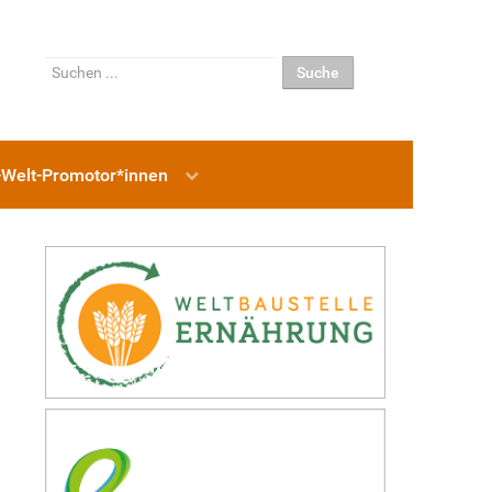
Suchen
Suche
...
-Welt-Promotor*innen