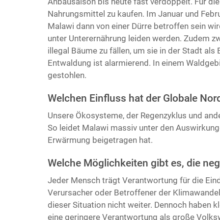
Anbausaison bis heute fast verdoppelt. Für di
Nahrungsmittel zu kaufen. Im Januar und Februa
Malawi dann von einer Dürre betroffen sein wi
unter Unterernährung leiden werden. Zudem 
illegal Bäume zu fällen, um sie in der Stadt a
Entwaldung ist alarmierend. In einem Waldgeb
gestohlen.
Welchen Einfluss hat der Globale Nor
Unsere Ökosysteme, der Regenzyklus und ander
So leidet Malawi massiv unter den Auswirkun
Erwärmung beigetragen hat.
Welche Möglichkeiten gibt es, die ne
Jeder Mensch trägt Verantwortung für die Ei
Verursacher oder Betroffener der Klimawandel
dieser Situation nicht weiter. Dennoch haben 
eine geringere Verantwortung als große Volk