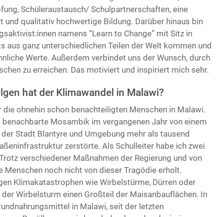
ng, Schüleraustausch/ Schulpartnerschaften, eine
 und qualitativ hochwertige Bildung. Darüber hinaus bin
gsaktivist:innen namens “Learn to Change” mit Sitz in
s aus ganz unterschiedlichen Teilen der Welt kommen und
ähnliche Werte. Außerdem verbindet uns der Wunsch, durch
hen zu erreichen. Das motiviert und inspiriert mich sehr.
lgen hat der Klimawandel in Malawi?
r die ohnehin schon benachteiligten Menschen in Malawi.
as benachbarte Mosambik im vergangenen Jahr von einem
n der Stadt Blantyre und Umgebung mehr als tausend
eninfrastruktur zerstörte. Als Schulleiter habe ich zwei
. Trotz verschiedener Maßnahmen der Regierung und von
e Menschen noch nicht von dieser Tragödie erholt.
gen Klimakatastrophen wie Wirbelstürme, Dürren oder
r Wirbelsturm einen Großteil der Maisanbauflächen. In
rundnahrungsmittel in Malawi, seit der letzten