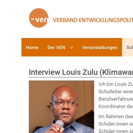
Home
Der VEN
Veranstaltungen
Sc
Interview Louis Zulu (Klimawa
Ich bin Louis Zu
Schulleiter ein
Berufserfahrung
Koordinator des
Im Rahmen des P
Schüler:innen 
Schüler:innen s