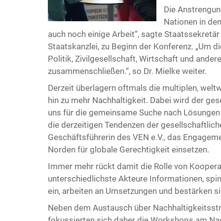
Die Anstrengun
Nationen in den
auch noch einige Arbeit“, sagte Staatssekretär
Staatskanzlei, zu Beginn der Konferenz. „Um di
Politik, Zivilgesellschaft, Wirtschaft und and
zusammenschließen.“, so Dr. Mielke weiter.
Derzeit überlagern oftmals die multiplen, wel
hin zu mehr Nachhaltigkeit. Dabei wird der ge
uns für die gemeinsame Suche nach Lösungen 
die derzeitigen Tendenzen der gesellschaftlich
Geschäftsführerin des VEN e.V., das Engagement
Norden für globale Gerechtigkeit einsetzen.
Immer mehr rückt damit die Rolle von Kooperat
unterschiedlichste Akteure Informationen, spi
ein, arbeiten an Umsetzungen und bestärken si
Neben dem Austausch über Nachhaltigkeitsstra
fokussierten sich daher die Workshops am Nac