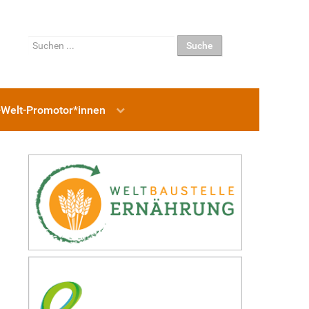
Suchen
Suche
...
-Welt-Promotor*innen