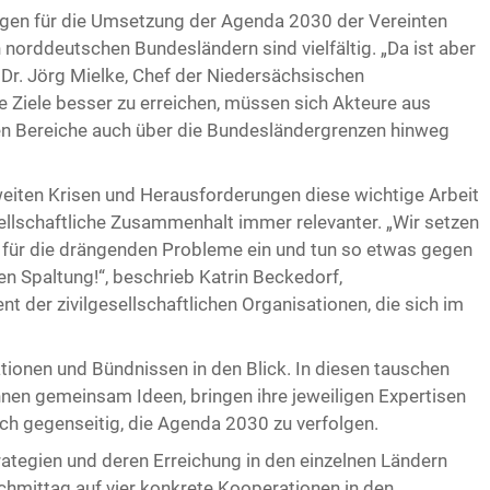
gen für die Umsetzung der Agenda 2030 der Vereinten
 norddeutschen Bundesländern sind vielfältig. „Da ist aber
 Dr. Jörg Mielke, Chef der Niedersächsischen
e Ziele besser zu erreichen, müssen sich Akteure aus
eren Bereiche auch über die Bundesländergrenzen hinweg
tweiten Krisen und Herausforderungen diese wichtige Arbeit
sellschaftliche Zusammenhalt immer relevanter. „Wir setzen
für die drängenden Probleme ein und tun so etwas gegen
en Spaltung!“, beschrieb Katrin Beckedorf,
 der zivilgesellschaftlichen Organisationen, die sich im
ionen und Bündnissen in den Blick. In diesen tauschen
nnen gemeinsam Ideen, bringen ihre jeweiligen Expertisen
ch gegenseitig, die Agenda 2030 zu verfolgen.
tegien und deren Erreichung in den einzelnen Ländern
hmittag auf vier konkrete Kooperationen in den